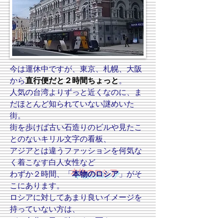
今は運休中ですが、東京、札幌、大阪
から
直行便だと２時間ちょっと
。
人気の台湾よりずっと近くなのに、ま
だほとんど知られていない謎めいた
街。
街を歩けば古い石造りのビルや見たこ
とのないキリル文字の看板、
アジアとは違うファッションを何気な
く着こなす白人女性など
わずか２時間、「
本物のロシア
」がそ
こにあります。
ロシアに対してあまり良いイメージを
持っていない方は、