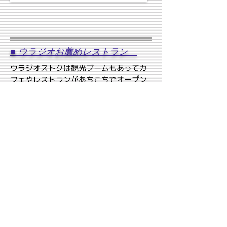
■
ウラジオお薦めレストラン
ウラジオストクは観光ブームもあってカ
フェやレストランがあちこちでオープン
していますが、残念なことに観光客向け
では期待外れのお店もあったりします。
せっかくのウラジオ滞在でそんな失敗し
なように安心して食事ができるカフェ・
レストランをまとめました。