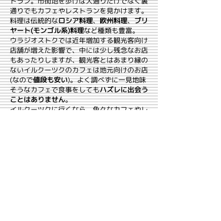
トラン。市街地を歩けば大通りだけでなく裏
通りでもカフェやレストランを見かけます。
料理は伝統的な
ロシア料理
、
欧州料理
、
ブリ
ヤート(モンゴル系)料理
など種類も豊富。
ウラジオストクでは近年増加する観光客向け
店舗が増えた影響で、中には少し残念なお店
もあったりしますが、観光客とはあまり縁の
ないイルクーツクのカフェは地元向けのお店
(なので
値段も安い
)。よく調べずに一見地味
そうなカフェで食事をしても
ハズレに出会う
ことはありません
。
イルクーツクに行くなら、色々なカフェやレ
ストランで手の込んだ料理を楽しんで下さ
い。