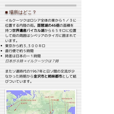
■ 場所はどこ？
イルクーツクはロシア全体の東から１／３に
位置する内陸の街。
琵琶湖の46倍
の面積を
持つ
世界遺産バイカル湖
から６５キロに位置
して街の周囲はシベリアのタイガに囲まれて
います。
東京から約３,３００キロ
直行便で約５時間
時差は日本のー１時間
日本が
８時→
イルクーツクは７時
またソ連時代の1967年と日ソ間の交流が少
なかった時期から
金沢市と姉妹都市
として結
びついています。