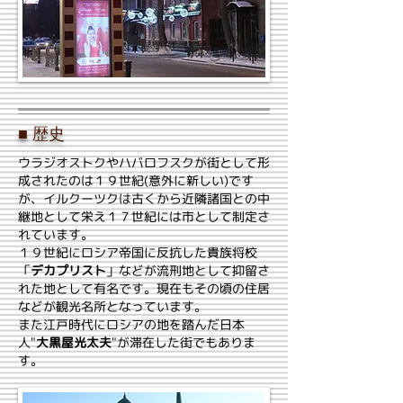
■ 歴史
ウラジオストクやハバロフスクが街として形
成されたのは１９世紀(意外に新しい)です
が、イルクーツクは古くから近隣諸国との中
継地として栄え１７世紀には市として制定さ
れています。
１９世紀にロシア帝国に反抗した貴族将校
「
デカプリスト
」などが流刑地として抑留さ
れた地として有名です。現在もその頃の住居
などが観光名所となっています。
また江戸時代にロシアの地を踏んだ日本
人"
大黒屋光太夫
"が滞在した街でもありま
す。