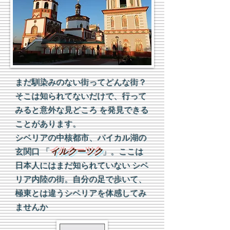
まだ馴染みのない街ってどんな街？
そこは知られてないだけで、行って
みると
意外な見どころ を発見できる
ことがあります。
シベリアの中核都市、バイカル湖の
イルクーツク
玄関口
「
」。ここは
日本人にはまだ知られていない シベ
リア内陸の街。自分の足で歩いて、
極東とは違うシベリアを体感してみ
ませんか