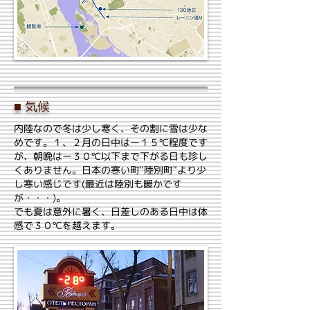
■ 気候
内陸なので冬は少し寒く、その割に雪は少な
めです。１、２月の日中はー１５℃程度です
が、朝晩はー３０℃以下まで下がる日も珍し
くありません。日本の寒い町"陸別町"より少
し寒い感じです(最近は陸別も暖かです
が・・・)。
でも夏は意外に暑く、日差しのある日中は体
感で３０℃を越えます。