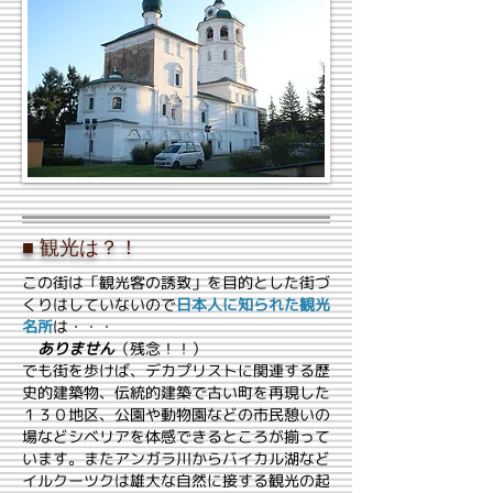
■ 観光は？！
この街は「観光客の誘致」を目的とした街づ
くりはしていないので
日本人に知られた観光
名所
は・・・
ありません
（残念！！）
でも街を歩けば、デカプリストに関連する歴
史的建築物、伝統的建築で古い町を再現した
１３０地区、公園や動物園などの市民憩いの
場などシベリアを体感できるところが揃って
います。またアンガラ川からバイカル湖など
イルクーツクは雄大な自然に接する観光の起