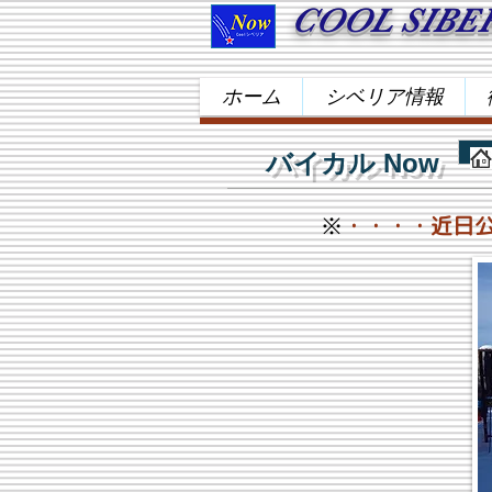
COOL SIBE
ホーム
シベリア情報
バイカル Now
※
・・・・近日