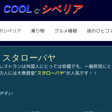
COOL
シベリア
な
のシベリア
乗り物
グルメ情報
街のひとコ
・スタローバヤ
レストランは外国人にとっては安価でも、一般庶民にと
の人には大衆食堂”
スタローバヤ
”が人気です！！
やすい