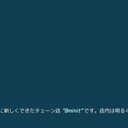
に新しくできたチェーン店 
”8minit” 
です。店内は明る