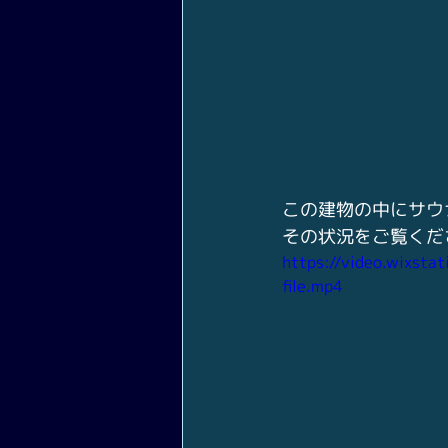
この建物の中にサウ
その状況をご覧くだ
https://video.wixs
file.mp4