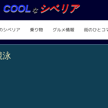
COOL
シベリア
な
のシベリア
乗り物
グルメ情報
街のひとコ
競泳