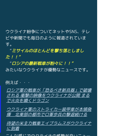
ウクライナ紛争についてネットやSNS、テレ
ビや新聞でも毎日のように報道されていま
す。
　”
ミサイルのほとんどを撃ち落としまし
た！！”
　”
ロシアの最新戦車が粉々に！！”
みたいなウクライナが優勢なニュースです。
例えば・・・
ロシア軍の戦車が「恐るべき新兵器」で破壊
される 衝撃の映像をウクライナが公開 まる
で火炎を噴くドラゴン
ウクライナ軍のストライカー装甲車が本領発
揮　北東部の都市でロ軍歩兵の撃退続ける
待望の米主力戦車エイブラムスがウクライナ
に到着
こんな感じでウクライナの威勢が良いニュー