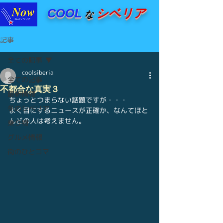
COOL
シベリア
な
記事
全ての記事
coolsiberia
全ての記事
不都合な真実３
最新情報
ちょっとつまらない話題ですが・・・
冬のシベリア
よく目にするニュースが正確か、なんてほと
んどの人は考えません。
乗り物
グルメ情報
街のひとコマ