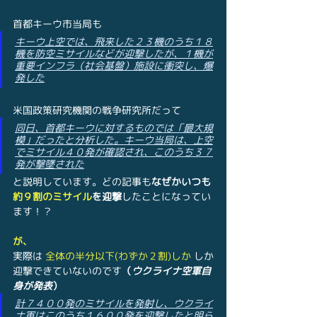
首都キーウ市当局も
キーウ上空では、飛来した２３機のうち１８
機を防空ミサイルなどが迎撃したが、１機が
重要インフラ（社会基盤）施設に衝突し、爆
発した
米国政策研究機関の戦争研究所だって
同日、首都キーウに対するものでは「最大規
模」だったと分析した。キーウ当局は、上空
でミサイル４０発が確認され、このうち３７
発が撃墜された
と説明しています。どの記事も
なぜかいつも
約９割のミサイル
を迎撃
したこ
とになってい
ます！？
が、
実際は 
全体の半分以下(わずか２割)しか 
しか
迎撃できていないのです
（
ウクライナ空軍自
身が発表
）
計７４００発のミサイルを発射し、ウクライ
ナ軍はこのうち１６００発を迎撃したと明ら