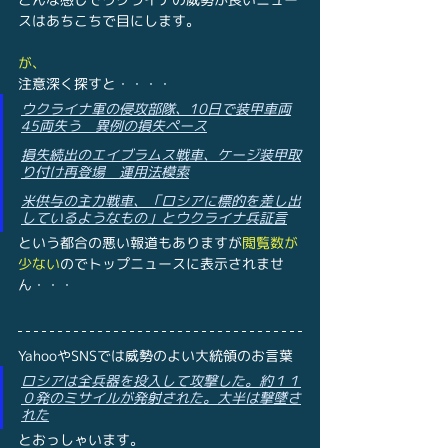
スはあちこちで目にします。
が、
注意深く探すと・・・・
ウクライナ軍の侵攻部隊、10日で装甲車両
45両失う　異例の損失ペース
損失続出のエイブラムス戦車、ケージ装甲取
り付け再登場　運用法模索
米供与の主力戦車、「ロシアに標的を差し出
しているようなもの」とウクライナ兵証言
という都合の悪い報道もありますが
閲覧数が
少ない
のでトップニュースに表示されませ
ん・・・
YahooやSNSでは威勢のよい大統領のお言葉
ロシアは全兵器を投入して攻撃した。約１１
０発のミサイルが発射された。大半は撃墜さ
れた
とおっしゃいます。