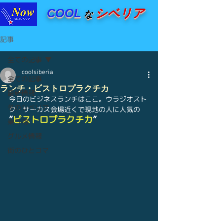
COOL
シベリア
な
記事
全ての記事
coolsiberia
全ての記事
ランチ・ビストロプラクチカ
最新情報
今日のビジネスランチはここ。ウラジオスト
冬のシベリア
ク・サーカス会場近くで現地の人に人気の
”
ビストロプラクチカ
”
乗り物
グルメ情報
街のひとコマ